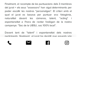
Finalment, el recompte de les puntuacions dels 3 membres
del jurat + els seus "assessors" han sigut determinants per
poder escollir les nostres "personatges". El criteri amb el
qual el jurat es basava per puntuar era: fotogènia,
naturalitat davant les càmeres, talent, "acting" i
espontaneïtat a l'hora de recitar l'eslògan de la nostra
campanya: "Soc de la UBSU, soc 100% local".
Davant tant de "talent" i espontaneïtat dels nostres
participants, finalment, el jurat ha decidit que aquests són
els guanyadors en les seves categories:
PERFIL INFANTIL:
Ranya Bonaaziz
Eric Blanco
PERFIL ADULT:
Marta Brucart
PERFIL SÈNIOR:
Teresa Serra
Ben aviat, ens posarem en contacte amb els guanyadors
per citar-los per la producció audiovisual, així com se'ls hi
farà entrega d'un obsequi gentilesa de la UBSU!
A tots els participants: moltes i moltes gràcies per haver fet
d'aquesta activitat, un esdeveniment d'alçada, de nivell i
amb una participació excel·lent!!