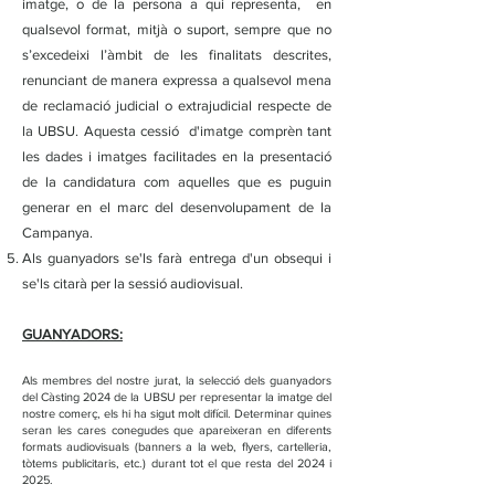
imatge, o de la persona a qui representa, en
qualsevol format, mitjà o suport, sempre que no
s’excedeixi l’àmbit de les finalitats descrites,
renunciant de manera expressa a qualsevol mena
de reclamació judicial o extrajudicial respecte de
la UBSU. Aquesta cessió d'imatge comprèn tant
les dades i imatges facilitades en la presentació
de la candidatura com aquelles que es puguin
generar en el marc del desenvolupament de la
Campanya.
Als guanyadors se'ls farà entrega d'un obsequi i
se'ls citarà per la sessió audiovisual.
GUANYADORS:
Als membres del nostre jurat, la selecció dels guanyadors
del Càsting 2024 de la UBSU per representar la imatge del
nostre comerç, els hi ha sigut molt difícil. Determinar quines
seran les cares conegudes que apareixeran en diferents
formats audiovisuals (banners a la web, flyers, cartelleria,
tòtems publicitaris, etc.) durant tot el que resta del 2024 i
2025.