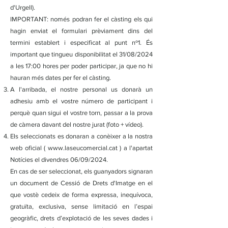
d'Urgell).
IMPORTANT: només podran fer el càsting els qui
hagin enviat el formulari prèviament dins del
termini establert i especificat al punt nº1. És
important que tingueu disponibilitat el 31/08/2024
a les 17:00 hores per poder participar, ja que no hi
hauran més dates per fer el càsting.
A l'arribada, el nostre personal us donarà un
adhesiu amb el vostre número de participant i
perquè quan sigui el vostre torn, passar a la prova
de càmera davant del nostre jurat (foto + vídeo).
Els seleccionats es donaran a conèixer a la nostra
web oficial (
www.laseucomercial.cat
) a l'apartat
Notícies el divendres 06/09/2024.
En cas de ser seleccionat, els guanyadors signaran
un document de Cessió de Drets d'Imatge en el
que vostè cedeix de forma expressa, inequívoca,
gratuïta, exclusiva, sense limitació en l’espai
geogràfic, drets d’explotació de les seves dades i