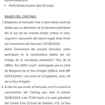
aproximadament)
Perfil Sènior (a partir dels 50 anys)
BASES DEL CÀSTING:
Empleneu el formulari més a baix indicat amb les
dades que us demanen de la persona participant
(En el cas de ser menors d'edat, indicar el nom,
cognoms i document del tutor/a legal). Data límits
per l'enviament del formulari: 22/08/2024
(
Amb l’enviament del present formulari, estàs
participant en la convocatòria oberta per ser
imatge de la campanya publicitària “Soc de la
UBSU, Soc 100% Local", promoguda per La Unió
de Botiguers de la Seu d'Urgell (UBSU), amb NIF
G25222043 i raó social al C/Capdevila, núm. 29
de La Seu d'Urgell.​)
A tots els que enviïn el formulari, se'ls hi enviarà la
convocatòria del Càsting que serà el pròxim
31/08/2024 a les 17:00 hores a la sala polivalent
del Centre Cívic (C/Lluís de Sabater, nº2. La Seu