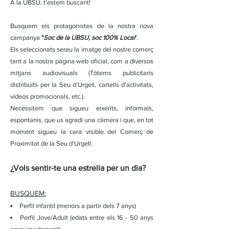
A la UBSU, t'estem buscant!
Busquem els protagonistes de la nostra nova
campanya
"
Soc de la UBSU, soc 100% Local
".
Els seleccionats sereu la imatge del nostre comerç
tant a la nostra pàgina web oficial, com a diversos
mitjans audiovisuals (Tòtems publicitaris
distribuïts per la Seu d'Urgell, cartells d'activitats,
vídeos promocionals, etc.).
Necessitem que sigueu eixerits, informals,
espontanis, que us agradi una càmera i que, en tot
moment sigueu la cara visible del Comerç de
Proximitat de la Seu d'Urgell.
¿Vols sentir-te una estrella per un dia?
BUSQUEM:
Perfil infantil (menors a partir dels 7 anys)
Perfil Jove/Adult (edats entre els 16 - 50 anys