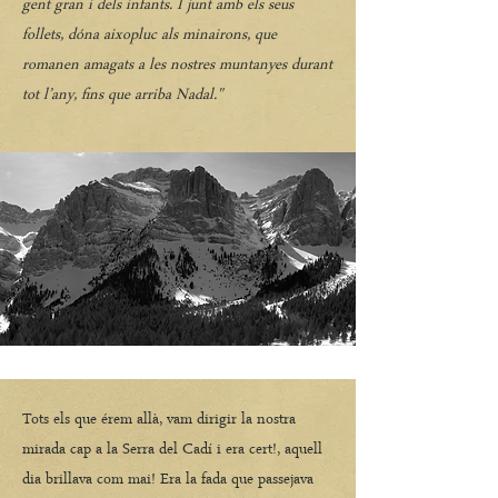
gent gran i dels infants. I junt amb els seus
follets, dóna aixopluc als minairons, que
romanen amagats a les nostres muntanyes durant
tot l’any, fins que arriba Nadal."
Tots els que érem allà, vam dirigir la nostra
mirada cap a la Serra del Cadí i era cert!, aquell
dia brillava com mai! Era la fada que passejava