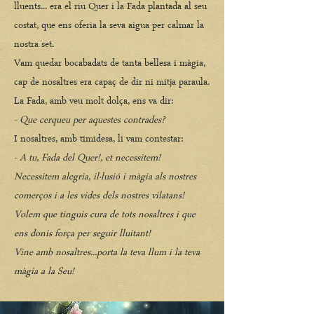
lluents... era el riu Quer i la Fada plantada al seu
costat, que ens oferia la seva aigua per calmar la
nostra set.
Vam quedar bocabadats de tanta bellesa i màgia,
cap de nosaltres era capaç de dir ni mitja paraula.
La Fada, amb veu molt dolça, ens va dir:
- Que cerqueu per aquestes contrades?
I nosaltres, amb timidesa, li vam contestar:
- A tu, Fada del Quer!, et necessitem!
Necessitem alegria, il·lusió i màgia als nostres
comerços i a les vides dels nostres vilatans!
Volem que tinguis cura de tots nosaltres i que
ens donis força per seguir lluitant!
Vine amb nosaltres...porta la teva llum i la teva
màgia a la Seu!