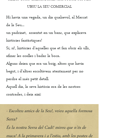
UBSU LA SEU COMERCIAL
Hi havia una vegada, un dia qualsevol, al Mercat
de la Seu...
un padrinet, assentat en un banc, que explicava
històries fantàstiques!
Sí, sí!, històries d’aquelles que et fan obrir els ulls,
afinar les orelles i badar la boca.
Alguns deien que era un boig, altres que havia
begut, i d’altres escoltàvem atentament per no
perdre el més petit detall.
Aquell dia, la seva història era de les nostres
contrades, i deia així:
- Escolteu amics de la Seu!, veieu aquella formosa
Serra?
És la nostra Serra del Cadí! mireu que n’és de
maca! A la primavera i a l’estiu, amb les postes de