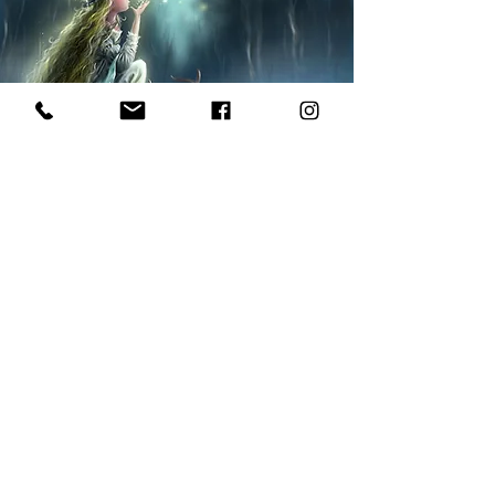
La Fada del Quer no va dir res!, va fer una rialla
tendra i estenent els seus braços va il·luminar
tota la Serra del Cadí, fent que la neu sembles
una catifa plena de llums de Nadal i entremig
petits animalons, que sortien dels seus caus, per
admirar tanta bellesa.
De sobte, es va obrir un camí al mig de la neu i
la Fada ens va dir: