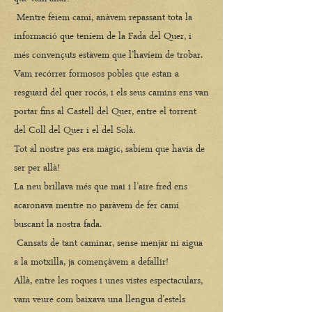
Mentre fèiem camí, anàvem repassant tota la
informació que teníem de la Fada del Quer, i
més convençuts estàvem que l’havíem de trobar.
Vam recórrer formosos pobles que estan a
resguard del quer rocós, i els seus camins ens van
portar fins al Castell del Quer, entre el torrent
del Coll del Quer i el del Solà.
Tot al nostre pas era màgic, sabíem que havia de
ser per allà!
La neu brillava més que mai i l’aire fred ens
acaronava mentre no paràvem de fer camí
buscant la nostra fada.
Cansats de tant caminar, sense menjar ni aigua
a la motxilla, ja començàvem a defallir!
Allà, entre les roques i unes vistes espectaculars,
vam veure com baixava una llengua d’estels