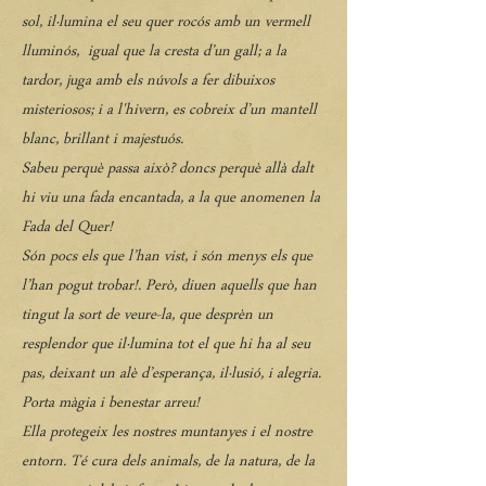
sol, il·lumina el seu quer rocós amb un vermell
lluminós, igual que la cresta d’un gall; a la
tardor, juga amb els núvols a fer dibuixos
misteriosos; i a l'hivern, es cobreix d’un mantell
blanc, brillant i majestuós.
Sabeu perquè passa això? doncs perquè allà dalt
hi viu una fada encantada, a la que anomenen la
Fada del Quer!
Són pocs els que l’han vist, i són menys els que
l’han pogut trobar!. Però, diuen aquells que han
tingut la sort de veure-la, que desprèn un
resplendor que il·lumina tot el que hi ha al seu
pas, deixant un alè d’esperança, il·lusió, i alegria.
Porta màgia i benestar arreu!
Ella protegeix les nostres muntanyes i el nostre
entorn. Té cura dels animals, de la natura, de la