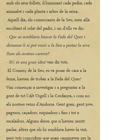
amb els seus follets, il·luminant cada pedra, cada
animalet i cada planta i arbre de la serra.
Aquell dia, els comerciants de la Seu, eren allà
escoltant el relat del padrí, i un d’ells va dir:
- Que us semblaria buscar la Fada del Quer i
demanar-li si pot venir a la Seu a portar la seva
llum als nostres carrers?
- Sí!, és una gran idea!
van dir tots.
El Comerç de la Seu, es va posar de cara a la
feina, havien de trobar a la Fada del Quer!
Van començar a investigar i a preguntar a la
gent de tot l’Alt Urgell i la Cerdanya, i com no
als nostres veïns d’Andorra. Gent gran, gent jove,
pagesos, caçadors, esquiadors i fins i tot a
escaladors. Alguns deien que n’havien sentit
parlar, altres que els hi semblava haver-la vist,
però tots coincidien que quan caminaven per la