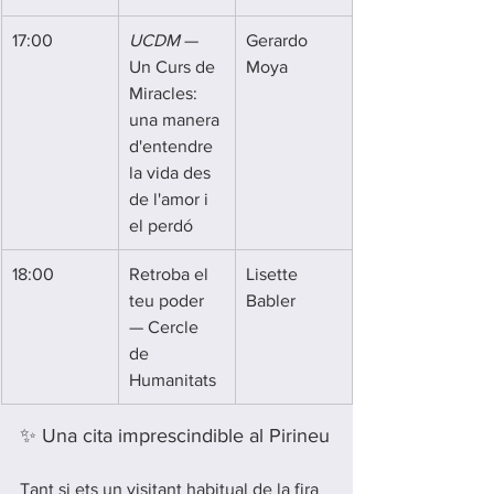
17:00
UCDM
 — 
Gerardo 
Un Curs de 
Moya
Miracles: 
una manera 
d'entendre 
la vida des 
de l'amor i 
el perdó
18:00
Retroba el 
Lisette 
teu poder 
Babler
— Cercle 
de 
Humanitats
✨ Una cita imprescindible al Pirineu
Tant si ets un visitant habitual de la fira 