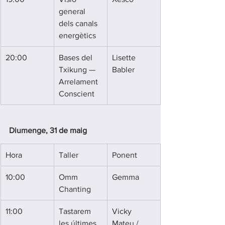
general 
dels canals 
energètics
20:00
Bases del 
Lisette 
Txikung — 
Babler
Arrelament 
Conscient
Diumenge, 31 de maig
Hora
Taller
Ponent
10:00
Omm 
Gemma
Chanting
11:00
Tastarem 
Vicky 
les últimes 
Mateu / 