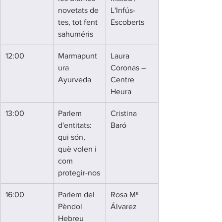
novetats de 
L'Infús-
tes, tot fent 
Escoberts
sahuméris
12:00
Marmapunt
Laura 
ura 
Coronas – 
Ayurveda
Centre 
Heura
13:00
Parlem 
Cristina 
d'entitats: 
Baró
qui són, 
què volen i 
com 
protegir-nos
16:00
Parlem del 
Rosa Mª 
Pèndol 
Álvarez
Hebreu