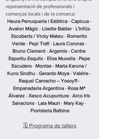
representació de professionals i 
comerços locals i de la comarca:
Heura Perruqueria i Estètica · Capicua · 
Avalon Màgic · Lisette Babler · L'Infús-
Escoberts / Vicky Mateu · Romerito 
Verde · Pepi Trafí · Laura Coronas · 
Bruno Clement · Argemis · Centre 
Esportiu Esquitx · Elisa Muxella · Pepe 
Escudero · Montse · Marta Karuna / 
Kuno Sindhu · Gerardo Moya · Valérie · 
Raquel Camacho – Yosoy11 · 
Empanaderia Argentina · Rosa Mª 
Álvarez · Xesco Acupuntura · Arco Iris 
Sanacions · Laia Mauri · Mary Kay · 
Floristeria Balbina
🗓️ Programa de tallers