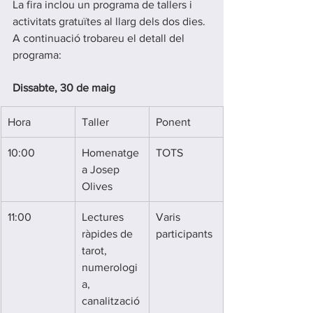
La fira inclou un programa de tallers i 
activitats gratuïtes al llarg dels dos dies. 
A continuació trobareu el detall del 
programa:
Dissabte, 30 de maig
Hora
Taller
Ponent
10:00
Homenatge 
TOTS
a Josep 
Olives
11:00
Lectures 
Varis 
ràpides de 
participants
tarot, 
numerologi
a, 
canalització