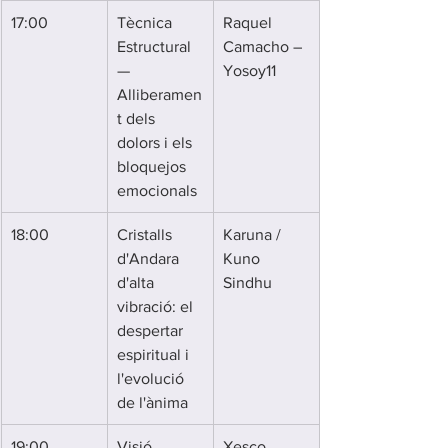
17:00
Tècnica 
Raquel 
Estructural 
Camacho – 
— 
Yosoy11
Alliberamen
t dels 
dolors i els 
bloquejos 
emocionals
18:00
Cristalls 
Karuna / 
d'Andara 
Kuno 
d'alta 
Sindhu
vibració: el 
despertar 
espiritual i 
l'evolució 
de l'ànima
19:00
Visió 
Xesco