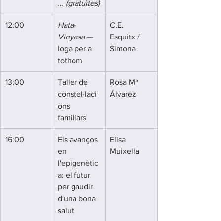
... 
(gratuïtes)
12:00
Hata-
C.E. 
Vinyasa
 — 
Esquitx / 
Ioga per a 
Simona
tothom
13:00
Taller de 
Rosa Mª 
constel·laci
Álvarez
ons 
familiars
16:00
Els avanços 
Elisa 
en 
Muixella
l'epigenètic
a: el futur 
per gaudir 
d'una bona 
salut