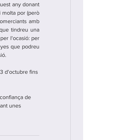
quest any donant 
 molta por (però 
comerciants amb 
que tindreu una 
r l'ocasió: per 
nyes que podreu 
ió.
3 d'octubre fins 
 confiança de 
lant unes 