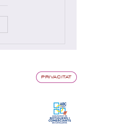
yadors sorteig "Comprar
Seu té premi"
01/2026)
PRIVACITAT