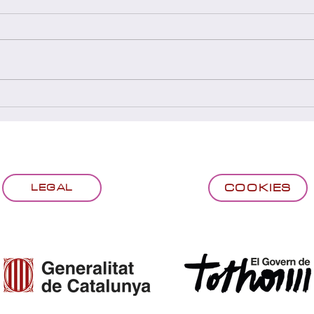
Festival del Joc 2026 (27, 28 i
Guan
29/03/2026)
a la 
(09/
COOKIES
LEGAL