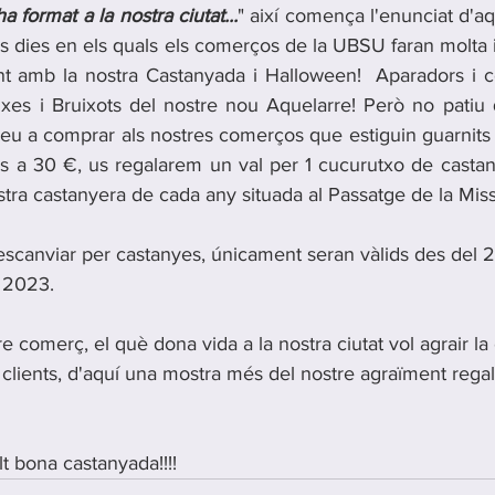
 format a la nostra ciutat...
" així comença l'enunciat d'a
uns dies en els quals els comerços de la UBSU faran molta i
int amb la nostra Castanyada i Halloween!  Aparadors i 
xes i Bruixots del nostre nou Aquelarre! Però no patiu 
 a comprar als nostres comerços que estiguin guarnits pe
s a 30 €, us regalarem un val per 1 cucurutxo de casta
nostra castanyera de cada any situada al Passatge de la Miss
scanviar per castanyes, únicament seran vàlids des del 2
 2023.
 comerç, el què dona vida a la nostra ciutat vol agrair la
ls clients, d'aquí una mostra més del nostre agraïment rega
lt bona castanyada!!!!