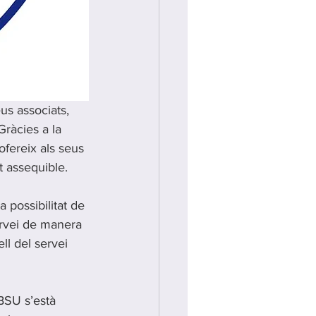
us associats, 
Gràcies a la 
fereix als seus 
t assequible.
 possibilitat de 
ervei de manera 
ell del servei 
BSU s’està 