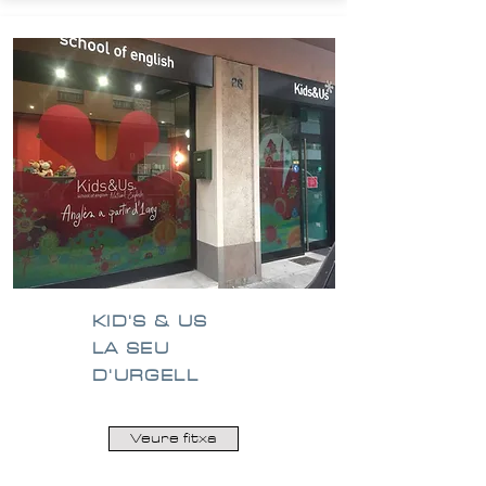
KID'S & US
LA SEU
D'URGELL
Veure fitxa