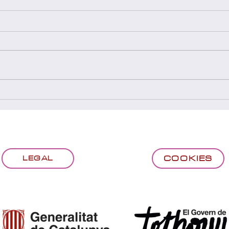
Festival del Joc 2026 (27, 28 i
Guan
29/03/2026)
a la 
(09/
COOKIES
LEGAL