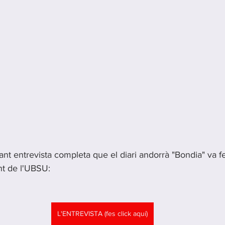
sant entrevista completa que el diari andorrà "Bondia" va f
nt de l'UBSU:
L'ENTREVISTA (fes click aquí)