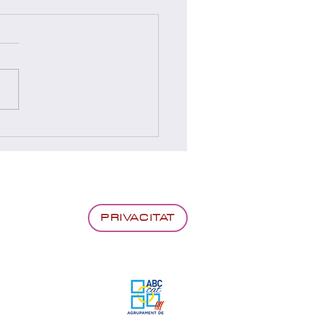
yadors sorteig "Comprar
Seu té premi"
01/2026)
PRIVACITAT